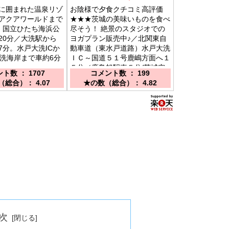
に囲まれた温泉リゾ
お陰様で夕食クチコミ高評価
アクアワールドまで
★★★茨城の美味いものを食べ
、国立ひたち海浜公
尽そう！ 絶景のスタジオでの
20分／大洗駅から
ヨガプラン販売中♪／北関東自
7分。水戸大洗ICか
動車道（東水戸道路）水戸大洗
大洗海岸まで車約6分
ＩＣ～国道５１号鹿嶋方面へ１
５分／鹿島旭駅車５分/茨城空
ト数 ： 1707
コメント数 ： 199
港車２０分
総合）： 4.07
★の数（総合）： 4.82
次