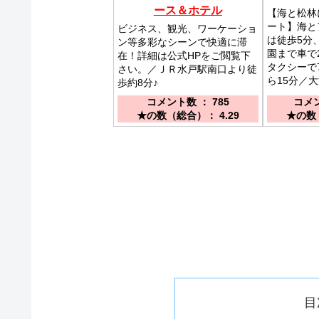
ース＆ホテル
【海と松林
ート】海と
ビジネス、観光、ワーケーショ
は徒歩5分
ン等多彩なシーンで快適に滞
園まで車で
在！詳細は公式HPをご閲覧下
タクシーで
さい。／ＪＲ水戸駅南口より徒
ら15分／
歩約8分♪
コメント数 ： 785
コメン
★の数（総合）： 4.29
★の数（
目