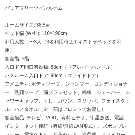
バリアフリーツインルーム
ルームサイズ: 38.5㎡
ベッド幅 (W×H): 110×190cm
利用人数: 1〜3人（3名利用時はエキストラベッドを利
用）
客室階: 5階
入口ドア開口有効幅: 88cm（ドアレバーハンドル）
バスルーム入口ドア: 90cm（スライドドア）
アメニティ: ボディソープ、シャンプー、コンディショナ
ー、洗顔ソープ、歯ブラシセット、綿棒、シェーバー、シ
ャワーキャップ、くし、ガウン、スリッパ、フェイスタオ
ル、バスタオル（※一部はフロントでお渡し）
客室備品: テレビ、VOD、有料ビデオ、衛星放送、電話、
インターネット接続（有線/無線LAN形式）、ズボンプレ
ッサー、電気ケトル、お茶セット、冷蔵庫、ドライヤー、