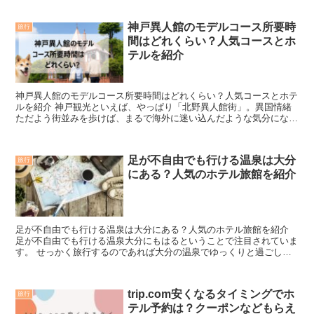
神戸異人館のモデルコース所要時
旅行
間はどれくらい？人気コースとホ
テルを紹介
神戸異人館のモデルコース所要時間はどれくらい？人気コースとホテ
ルを紹介 神戸観光といえば、やっぱり「北野異人館街」。異国情緒
ただよう街並みを歩けば、まるで海外に迷い込んだような気分になれ
ます。でも「どれくらい時間がかかるの？」「効率よく回る...
足が不自由でも行ける温泉は大分
旅行
にある？人気のホテル旅館を紹介
足が不自由でも行ける温泉は大分にある？人気のホテル旅館を紹介
足が不自由でも行ける温泉大分にもはるということで注目されていま
す。 せっかく旅行するのであれば大分の温泉でゆっくりと過ごして
みてはどうでしょう。 足が不自由でも行ける温泉というこ...
trip.com安くなるタイミングでホ
旅行
テル予約は？クーポンなどもらえ