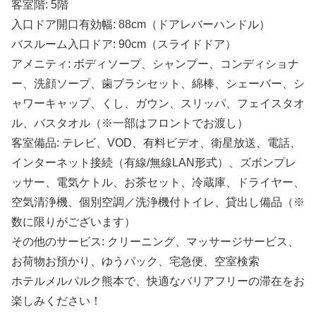
客室階: 5階
入口ドア開口有効幅: 88cm（ドアレバーハンドル）
バスルーム入口ドア: 90cm（スライドドア）
アメニティ: ボディソープ、シャンプー、コンディショナ
ー、洗顔ソープ、歯ブラシセット、綿棒、シェーバー、シ
ャワーキャップ、くし、ガウン、スリッパ、フェイスタオ
ル、バスタオル（※一部はフロントでお渡し）
客室備品: テレビ、VOD、有料ビデオ、衛星放送、電話、
インターネット接続（有線/無線LAN形式）、ズボンプレ
ッサー、電気ケトル、お茶セット、冷蔵庫、ドライヤー、
空気清浄機、個別空調／洗浄機付トイレ、貸出し備品（※
数に限りがございます）
その他のサービス: クリーニング、マッサージサービス、
お荷物お預かり、ゆうパック、宅急便、空室検索
ホテルメルパルク熊本で、快適なバリアフリーの滞在をお
楽しみください！