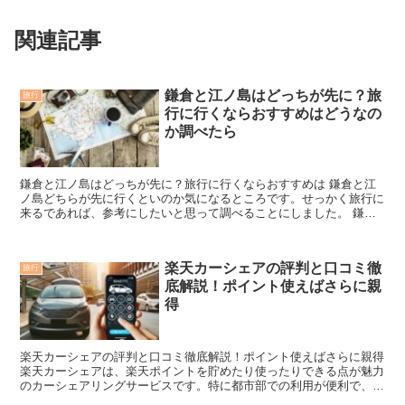
関連記事
鎌倉と江ノ島はどっちが先に？旅
旅行
行に行くならおすすめはどうなの
か調べたら
鎌倉と江ノ島はどっちが先に？旅行に行くならおすすめは 鎌倉と江
ノ島どちらが先に行くといのか気になるところです。せっかく旅行に
来るであれば、参考にしたいと思って調べることにしました。 鎌倉
と江ノ島どちらも人気ところなので、非常に注目をされてい...
楽天カーシェアの評判と口コミ徹
旅行
底解説！ポイント使えばさらに親
得
楽天カーシェアの評判と口コミ徹底解説！ポイント使えばさらに親得
楽天カーシェアは、楽天ポイントを貯めたり使ったりできる点が魅力
のカーシェアリングサービスです。特に都市部での利用が便利で、短
時間利用にも適しています。 楽天カーシェアの基本情報...