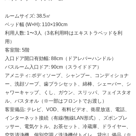
ルームサイズ: 38.5㎡
ベッド幅 (W×H): 110×190cm
利用人数: 1〜3人（3名利用時はエキストラベッドを利
用）
客室階: 5階
入口ドア開口有効幅: 88cm（ドアレバーハンドル）
バスルーム入口ドア: 90cm（スライドドア）
アメニティ: ボディソープ、シャンプー、コンディショナ
ー、洗顔ソープ、歯ブラシセット、綿棒、シェーバー、シ
ャワーキャップ、くし、ガウン、スリッパ、フェイスタオ
ル、バスタオル（※一部はフロントでお渡し）
客室備品: テレビ、VOD、有料ビデオ、衛星放送、電話、
インターネット接続（有線/無線LAN形式）、ズボンプレ
ッサー、電気ケトル、お茶セット、冷蔵庫、ドライヤー、
空気清浄機、個別空調／洗浄機付トイレ、貸出し備品（※