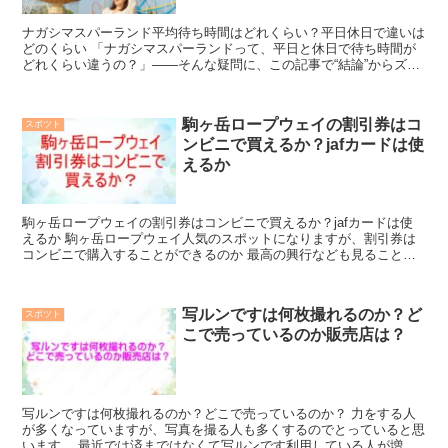
ナガシマスパーランド平均待ち時間はどれくらい？平日休日で違いは
どのくらい 「ナガシマスパーランドって、平日と休日で待ち時間が
どれくらい違うの？」――そんな疑問に、この記事で“結論”からズバ
リお答えします！ 平日は0〜30分、休日は30〜60...
駒ヶ岳ロープウェイの割引券はコ
スポツト
ンビニで買えるか？jafカードは使
えるか
駒ヶ岳ロープウェイの割引券はコンビニで買えるか？jafカードは使
えるか 駒ヶ岳ロープウェイ人気のスポットになりますが、割引券は
コンビニで購入することができるのか 最高の興行なども見ることが
できるということで注目です。 駒ヶ岳ロープウェイコン...
写ルンですは何枚撮れるのか？ど
スポツト
こで売っているのか販売店は？
写ルンですは何枚撮れるのか？どこで売っているのか？ 力をする人
が多くなっていますが、写真を撮る人も多くするのでとっていると思
います。 最近では済まではなくて写ルンです利用している人が増え