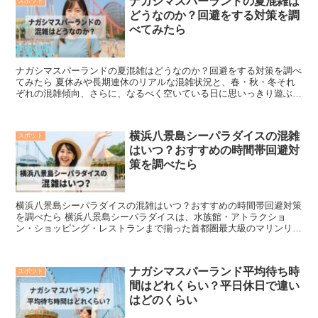
ナガシマスパーランドの夏混雑は
スポツト
どうなのか？回避をする対策を調
べてみたら
ナガシマスパーランドの夏混雑はどうなのか？回避をする対策を調べ
てみたら 夏休みや長期連休のリアルな混雑状況と、春・秋・冬それ
ぞれの混雑傾向、さらに、なるべく空いている日に思いっきり遊ぶた
めの攻略ポイントを分かりやすく解説します。 「結論から...
横浜八景島シーパラダイスの混雑
スポツト
はいつ？おすすめの時間帯回避対
策を調べたら
横浜八景島シーパラダイスの混雑はいつ？おすすめの時間帯回避対策
を調べたら 横浜八景島シーパラダイスは、水族館・アトラクショ
ン・ショッピング・レストランまで揃った首都圏最大級のマリンリゾ
ート。休日のお出かけ先として大人気ですが、「混雑で疲れた...
ナガシマスパーランド平均待ち時
スポツト
間はどれくらい？平日休日で違い
はどのくらい