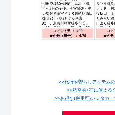
羽田空港30分圏内、品川・横
リソル横浜
浜へ8分の至便、全室禁煙・洗
／ＪＲ「桜
い場付き浴室／ＪＲ川崎駅西口
役所口）よ
徒歩2分（駅2Ｆデッキ直
とみらい線
結）、京急川崎駅徒歩 9 分、
口より徒歩
横浜・品川まで１駅８分、新横
舎目の前
コメント数 ： 400
コメン
浜30分圏内
★の数（総合）： 4.79
★の数（
>>旅行や曽らしアイテム
>>航空券+宿に使え
>>お得な(併用可)レンタカ