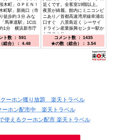
桜木町」ＯＰＥＮ！
近くです。全客室19階以上。
木町駅」新南口（市
夜景が綺麗。館内にミニコンビ
り徒歩約３分 みな
ニあり／首都高速湾岸線幸浦出
 「馬車道駅」1C出
口すぐ 八景島近く シーサイ
約1分 横浜新市庁
ドライン産業振興センター駅か
ら徒歩１分
ト数 ： 591
コメント数 ： 1435
総合）： 4.48
★の数（総合）： 3.54
のクーホン獲り放題 楽天トラベル
るクーホン配市中 楽天トラベル
ーで使えるクーホン配市 楽天トラベル